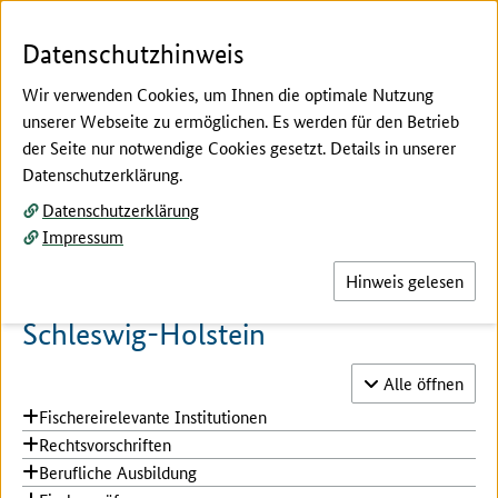
Zum Seiteninhalt
Zur Suche
Zur Hauptnavigation
Zur Metanavigation
Zur Unternavigation
Zur Fußnavigation
Menü
Suc
Datenschutzhinweis
Wir verwenden Cookies, um Ihnen die optimale Nutzung
unserer Webseite zu ermöglichen. Es werden für den Betrieb
der Seite nur notwendige Cookies gesetzt. Details in unserer
Hier beginnt der Hauptinhalt dieser Seite
Datenschutzerklärung.
Bundesländer
Datenschutzerklärung
Schleswig-Holstein
Impressum
Hinweis gelesen
Schleswig-Holstein
Akkordeon-
Alle
öffnen
Fischereirelevante Institutionen
Rechtsvorschriften
Berufliche Ausbildung