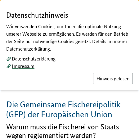
Zum Seiteninhalt
Zur Suche
Zur Hauptnavigation
Zur Metanavigation
Zur Unternavigation
Zur Fußnavigation
Menü
Suc
Datenschutzhinweis
Wir verwenden Cookies, um Ihnen die optimale Nutzung
unserer Webseite zu ermöglichen. Es werden für den Betrieb
der Seite nur notwendige Cookies gesetzt. Details in unserer
Hier beginnt der Hauptinhalt dieser Seite
Datenschutzerklärung.
Bund
Datenschutzerklärung
Fischereipolitische
Impressum
Schwerpunkte
Hinweis gelesen
Die Gemeinsame Fischereipolitik
(GFP) der Europäischen Union
Warum muss die Fischerei von Staats
wegen reglementiert werden?