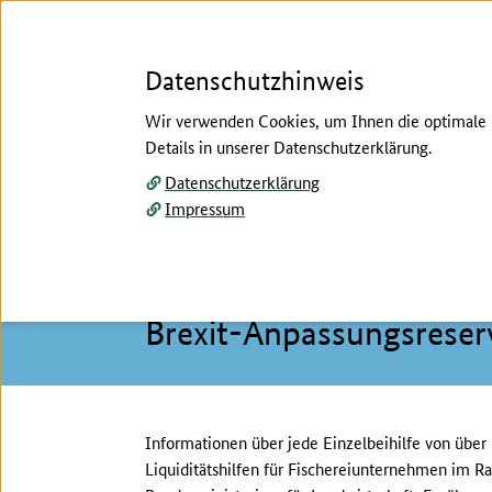
Datenschutzhinweis
Wir verwenden Cookies, um Ihnen die optimale N
Details in unserer Datenschutzerklärung.
Menü
Datenschutzerklärung
Impressum
Startseite
/
Bund
/
Brexit-Anpassungsreserve
Hier beginnt der Hauptinhalt dieser Seite
Bund
Brexit-Anpassungsreser
Informationen über jede Einzelbeihilfe von über
Liquiditätshilfen für Fischereiunternehmen im 