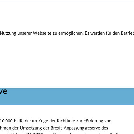
Zum Seiteninhalt
Zur Suche
Zur Hauptnavigation
Zur Metanavigation
Zur Unternavigation
Zur Fußnavigation
K
utzung unserer Webseite zu ermöglichen. Es werden für den Betrieb
ve
 10.000 EUR, die im Zuge der Richtlinie zur Förderung von
Rahmen der Umsetzung der Brexit-Anpassungsreserve des