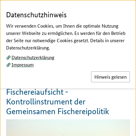
Zum Seiteninhalt
Zur Suche
Zur Hauptnavigation
Zur Metanavigation
Zur Unternavigation
Zur Fußnavigation
Menü
Suc
Datenschutzhinweis
Wir verwenden Cookies, um Ihnen die optimale Nutzung
unserer Webseite zu ermöglichen. Es werden für den Betrieb
der Seite nur notwendige Cookies gesetzt. Details in unserer
Hier beginnt der Hauptinhalt dieser Seite
Datenschutzerklärung.
Bund
Datenschutzerklärung
Bestandsmanagement
Impressum
Hinweis gelesen
Fischereiaufsicht -
Kontrollinstrument der
Gemeinsamen Fischereipolitik