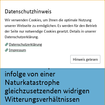
Zum Seiteninhalt
Zur Suche
Zur Hauptnavigation
Zur Metanavigation
Zur Unternavigation
Zur Fußnavigation
Menü
Suc
Datenschutzhinweis
Wir verwenden Cookies, um Ihnen die optimale Nutzung
unserer Webseite zu ermöglichen. Es werden für den Betrieb
der Seite nur notwendige Cookies gesetzt. Details in unserer
Hier beginnt der Hauptinhalt dieser Seite
Datenschutzerklärung.
Aquakultur
Datenschutzerklärung
Rahmenrichtlinie zur
Impressum
Beseitigung von Schäden durch
Hinweis gelesen
Naturkatastrophen oder
infolge von einer
Naturkatastrophe
gleichzusetzenden widrigen
Witterungsverhältnissen