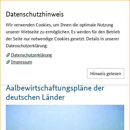
Zum Seiteninhalt
Zur Suche
Zur Hauptnavigation
Zur Metanavigation
Zur Unternavigation
Zur Fußnavigation
Menü
Suc
Datenschutzhinweis
Wir verwenden Cookies, um Ihnen die optimale Nutzung
unserer Webseite zu ermöglichen. Es werden für den Betrieb
der Seite nur notwendige Cookies gesetzt. Details in unserer
Hier beginnt der Hauptinhalt dieser Seite
Datenschutzerklärung.
Bund
Datenschutzerklärung
Bestandsmanagement
Impressum
Hinweis gelesen
Aalbewirtschaftungspläne der
deutschen Länder